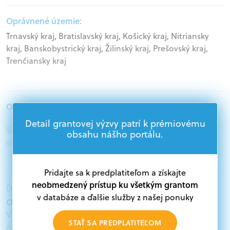
Oprávnené územie:
Trnavský kraj, Bratislavský kraj, Košický kraj, Nitriansky
kraj, Banskobystrický kraj, Žilinský kraj, Prešovský kraj,
Trenčiansky kraj
Oprávnení žiadatelia:
Detail grantovej výzvy patrí k prémiovému
Samospráva, Štátna správa, Podnikatelia, Mimovládne
obsahu nášho portálu.
organizácie
Pridajte sa k predplatiteľom a získajte
neobmedzený prístup ku všetkým grantom
Ďalšie informácie:
v databáze a ďalšie služby z našej ponuky
Oprávnení žiadatelia:
V databáze grantov a dotácií na portáli Grantexpert.sk
STAŤ SA PREDPLATITEĽOM
nájdete aktuálne výzvy z eurofondov, plánu obnovy a