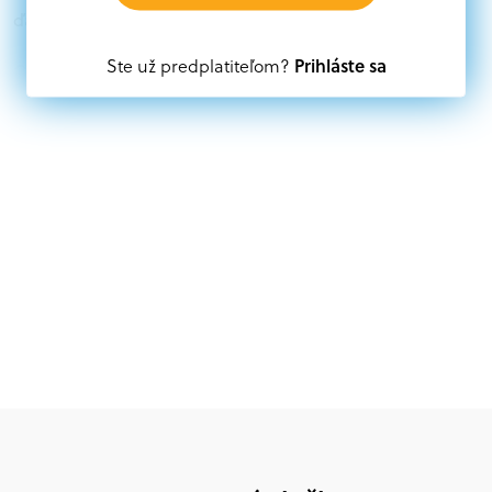
ďalších zdrojov.
Prihláste sa
Ste už predplatiteľom?
Oprávnení partneri:
Akákoľvek právnická osoba, t. j. verejný alebo súkromný
subjekt, komerčný alebo nekomerčný, ako aj
mimovládne organizácie zriadené ako právnická osoba v
Nórsku alebo na Slovensku, alebo akákoľvek
medzinárodná organizácia, orgán alebo agentúra
aktívne zapojená a efektívne prispievajúca k
implementácii projektu