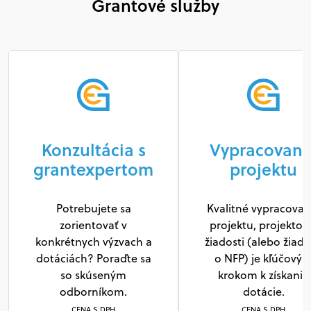
Grantové služby
Konzultácia s
Vypracovani
grantexpertom
projektu
Potrebujete sa
Kvalitné vypracovan
zorientovať v
projektu, projektov
konkrétnych výzvach a
žiadosti (alebo žiado
dotáciách? Poraďte sa
o NFP) je kľúčový
so skúseným
krokom k získaniu
odborníkom.
dotácie.
CENA S DPH
CENA S DPH