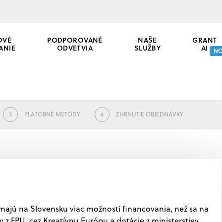
OVÉ
PODPOROVANÉ
NAŠE
GRANT
ANIE
ODVETVIA
SLUŽBY
AI
N
3
PLATOBNÉ METÓDY
4
ZHRNUTIE OBJEDNÁVKY
 majú na Slovensku viac možností financovania, než sa na
 z FPU, cez Kreatívnu Európu a dotácie z ministerstiev,