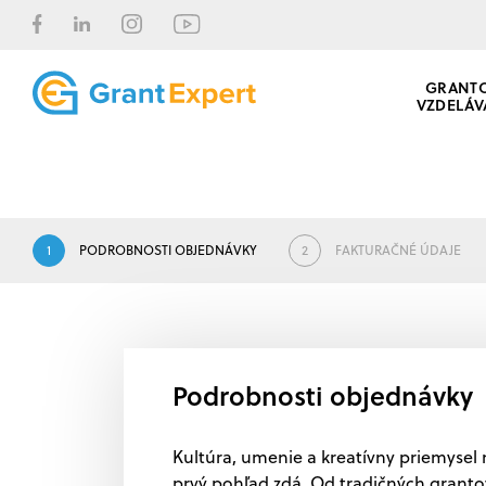
GRANT
VZDELÁV
1
PODROBNOSTI OBJEDNÁVKY
2
FAKTURAČNÉ ÚDAJE
Podrobnosti objednávky
Kultúra, umenie a kreatívny priemysel
prvý pohľad zdá. Od tradičných grantov