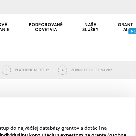
OVÉ
PODPOROVANÉ
NAŠE
GRANT
ANIE
ODVETVIA
SLUŽBY
AI
N
3
PLATOBNÉ METÓDY
4
ZHRNUTIE OBJEDNÁVKY
stup do najväčšej databázy grantov a dotácií na
individuálnu konzultáciu s expertom na granty (osobne