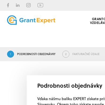
GRANT
VZDELÁV
1
PODROBNOSTI OBJEDNÁVKY
2
FAKTURAČNÉ ÚDAJE
Podrobnosti objednávky
Vďaka nášmu balíku EXPERT získate prí
Slovensku. Okrem toho získate navyše